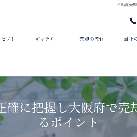
不動産売
ンセプト
ギャラリー
売却の流れ
当社
あいさつ
相続
収益物
資産整
正確に把握し大阪府で売
法人
るポイント
任意売