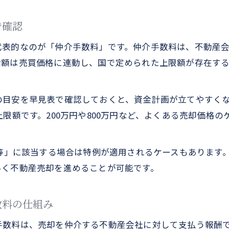
仲介手数料無料の不動産会社活用術を解説
手数料削減の交渉ポイントと注意点
で確認
売主・買主で異なる手数料負担の最適化戦略
代表的なのが「仲介手数料」です。仲介手数料は、不動産
不動産売却でコスト削減する実践的な交渉法
金額は売買価格に連動し、国で定められた上限額が存在す
手数料は誰がどうやって支払うのかを整理
不動産売却時の手数料は誰が負担するのか解説
目安を早見表で確認しておくと、資金計画が立てやすくな
仲介手数料の支払いタイミングと流れを整理
上限額です。200万円や800万円など、よくある売却価格
売主と買主の手数料負担について知っておくべき
不動産売却で両手仲介時の手数料支払いの実際
家等」に該当する場合は特例が適用されるケースもあります
手数料支払い方法と分割可否の注意点を紹介
いく不動産売却を進めることが可能です。
800万円以下の特例と最新改正のポイント
不動産売却で800万円以下特例の適用条件とは
数料の仕組み
仲介手数料33万円特例のメリットと注意点
手数料は、売却を仲介する不動産会社に対して支払う報酬