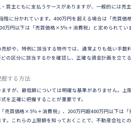
低廉な空き家等に適用される手数料最新改正解説
主・買主ともに支払うケースがありますが、一般的には売
2024年法改正後の不動産売却手数料の変化
階に分かれています。400万円を超える場合は「売買価格×
特例制度と通常手数料の違いをわかりやすく整理
200万円以下は「売買価格×5％＋消費税」と定められて
仲介手数料無料への道とその注意点
不動産売却で仲介手数料無料を実現する方法
の売却や、特例に該当する物件では、通常よりも低い手数
仲介手数料無料の不動産会社選びで重要な視点
がどの区分に該当するかを確認し、正確な資金計画を立て
無料サービス利用時の注意点とリスク管理
不動産売却で手数料無料の裏側を知るポイント
把握する方法
お問い合わせはこちら
手数料無料が売却コスト全体に与える影響
りますが、最低額については明確な基準がありません。上
不動産売却で賢く資金計画を立てるコツ
算式を正確に把握することが重要です。
不動産売却時の資金計画と手数料見積もりの重要
「売買価格×5％＋消費税」、200万円超400万円以下は「
売却コストと仲介手数料を踏まえた予算管理術
ます。これらの上限額を知っておくことで、不動産会社と
手数料を含めた資金シミュレーションの立て方