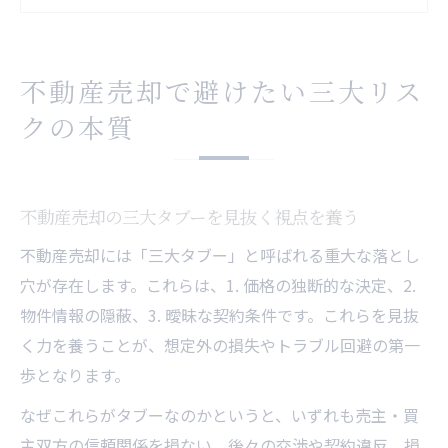
契約条件の落とし穴と不動産売却の注意点
不動産売却で損をしないための現場対策
業界慣習が生む不動産売却リスクの実態
不動産売却で避けたい三大リス
売却リスク管理に役立つ実践的な4原則
クの本質
不動産売却の4原則を理解し実践する方法
価格設定と情報開示で守る不動産売却リス
ク
不動産売却の三大タブーを見抜く視点を養う
売却前に押さえるべきリスク管理手順とは
不動産売却には「三大タブー」と呼ばれる重大な落とし
契約前の確認で不動産売却の安全性を高め
穴が存在します。これらは、1. 価格の独断的な決定、2.
る
物件情報の隠蔽、3. 曖昧な契約条件です。これらを見抜
トラブル予防に役立つ不動産売却チェック
く力を養うことが、想定外の損失やトラブル回避の第一
項目
歩となります。
慎重派が知るべき不動産売却の落とし穴
なぜこれらがタブーなのかというと、いずれも売主・買
不動産売却で起こりやすい誤解と注意点
主双方の信頼関係を損ない、後々の交渉や契約違反、損