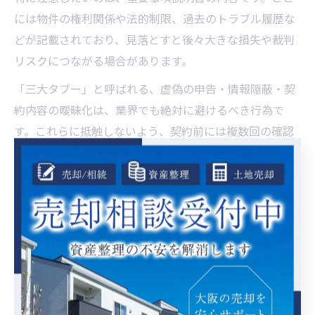
には物件の権利関係や法的制限、過去のトラブル履歴な
どが記載されており、見落とすと後々大きな損失や裁判
リスクにつながる場合があります。
「三大タブー」と呼ばれる、虚偽の申告・情報隠蔽・契
約内容の曖昧化は、業界でも絶対に避けるべき行為で
す。これらに抵触しないよう、契約前には複数回の確認
と、必要に応じて第三者の専門家によるチェックを行う
ことが安全な取引への近道となります。
トラブル予防に役立つ不動産売却チェック項目
不動産売却の現場では、ちょっとした見落としが大きな
トラブルの火種になることがあります。事前にチェック
リストを活用し、抜けや漏れがないか一つずつ確認する
ことがリスク管理の基本です。