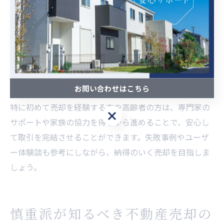
代表的なチェック項目としては、1. 所有権・抵当権の確
認、2. 物件の現況や瑕疵の有無、3. 売却理由の明確化、
4. 契約書・重要事項説明書の内容精査、5. 税金や諸費用
の把握などが挙げられます。これらを売却準備段階から
一つずつクリアしていくことが、トラブル予防の王道で
す。
お問い合わせはこちら
特に初めて売却を経験する方や高齢者の方は、専門家の
サポートや家族の協力を得ながら進めることで、安心し
て取引を完結させることができます。失敗事例やユーザ
ー体験談も参考にしながら、納得のいく売却を目指しま
しょう。
慎重派が知るべき不動産売却の