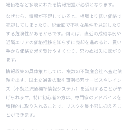
場価格など多岐にわたる情報把握が必須となります。
策
なぜなら、情報が不足していると、相場より低い価格で
5%ルールから学ぶ損失防止のコツ
売却してしまったり、税金面で不利な条件を見逃したり
不動産売却の5%ルールを実践的に活用する
する危険性があるからです。例えば、直近の成約事例や
価格交渉で役立つ不動産売却5%ルールの本
近隣エリアの価格推移を知らずに売却を進めると、買い
質
手から価格交渉を受けやすくなり、思わぬ損失に繋がり
5%ルールに関する不動産売却の注意ポイン
ます。
ト
情報収集の具体策としては、複数の不動産会社へ査定依
損失を防ぐための不動産売却判断基準
頼を出す、国土交通省の取引事例検索サービスやレイン
不動産売却で5%ルールを見極める重要性
ズ（不動産流通標準情報システム）を活用することが挙
納得の不動産売却へ導く判断ポイント解説
げられます。特に初心者の方は、専門家のアドバイスを
不動産売却で納得するための判断ポイント
積極的に取り入れることで、リスクを最小限に抑えるこ
集
とができます。
トラブル回避に不可欠な不動産売却の知識