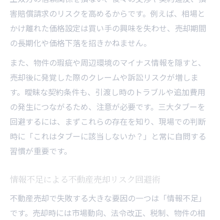
説明不足による不動産売却リスクの実例
害賠償請求のリスクを高めるからです。例えば、相場と
媒介契約の盲点と不動産売却リスク管理
かけ離れた価格設定は買い手の興味を失わせ、売却期間
買主トラブルを防ぐ不動産売却の心得
の長期化や価格下落を招きかねません。
申込み前後に潜む不動産売却の落とし穴対
また、物件の瑕疵や周辺環境のマイナス情報を隠すと、
策
売却後に発覚した際のクレームや訴訟リスクが増しま
業界用語『あんこ』も押さえる危険回避術
す。曖昧な契約条件も、引渡し時のトラブルや追加費用
の発生につながるため、注意が必要です。三大タブーを
不動産売却で知っておきたい『あんこ』の
回避するには、まずこれらの存在を知り、現場での判断
意味
時に「これはタブーに該当しないか？」と常に自問する
業界用語を正しく理解し不動産売却リスク
習慣が重要です。
軽減
『あんこ』に潜む不動産売却トラブルの例
情報不足による不動産売却リスク回避術
現場スラングが引き起こす不動産売却リス
不動産売却で失敗する大きな要因の一つは「情報不足」
ク
です。売却時には市場動向、法令改正、税制、物件の相
不動産売却で損しないための用語解説と対