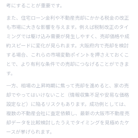
考にすることが重要です。
不動産売却を有利に進めるための相場チェ
また、住宅ローン金利や不動産売却にかかる税金の改正
ック法
も市場に大きな影響を与えます。例えば税制改正のタイ
大阪府の家売却で損をしないための相場情
ミングでは駆け込み需要が発生しやすく、売却価格や成
報活用術
約スピードに変化が見られます。大阪府内で売却を検討
実家売却や一括査定に役立つ大阪府の市場
する場合、これらの市場変動ポイントを押さえておくこ
傾向
とで、より有利な条件での売却につなげることができま
損をしないための不動産売却時期の選び方ガイ
す。
ド
一方、相場の上昇時期に焦って売却を進めると、家の売
不動産売却で損を避けるタイミングの決め
却でやってはいけないこと（情報収集不足や安易な価格
方
設定など）に陥るリスクもあります。成功例としては、
家の売却でやってはいけない時期の見分け
複数の不動産会社に査定依頼し、最新の大阪市不動産売
方
却データを比較検討したうえでタイミングを見極めたケ
土地売却相場を考慮した不動産売却のコツ
ースが挙げられます。
不動産売却の損失回避に役立つ時期選定ポ