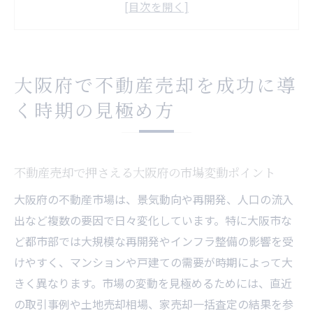
売却時期を左右する大阪府の需給バランス
とは
失敗しない不動産売却のための季節要因分
大阪府で不動産売却を成功に導
析
く時期の見極め方
不動産売却の成功率を高める市場動向の読
み方
大阪府で不動産売却に向くタイミングはい
不動産売却で押さえる大阪府の市場変動ポイント
つか
家の売却を考えるなら知っておきたい大阪府の
大阪府の不動産市場は、景気動向や再開発、人口の流入
相場動向
出など複数の要因で日々変化しています。特に大阪市な
ど都市部では大規模な再開発やインフラ整備の影響を受
不動産売却に影響する大阪府の最近の相場
けやすく、マンションや戸建ての需要が時期によって大
変化
きく異なります。市場の変動を見極めるためには、直近
家の売却で知るべき大阪府の価格推移と特
の取引事例や土地売却相場、家売却一括査定の結果を参
徴