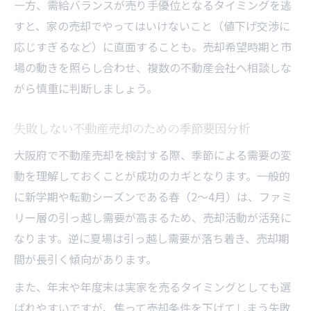
一方、需給バランスが売り手優位となるタイミングを逃
大阪府の土地や家の売却タイミング最新トレン
すと、家の売却でやってはいけないこと（値下げ交渉に
ド
応じすぎるなど）に直面することも。売却希望時期と市
不動産売却の最新トレンドと大阪府の動き
場の動きを照らし合わせ、複数の不動産会社へ相談しな
がら慎重に判断しましょう。
家や土地の売却タイミングを見極める市場
分析
失敗しない不動産売却のための季節要因分析
大阪府で注目される不動産売却のシーズン
大阪府で不動産売却を検討する際、季節による需要の変
傾向
動を理解しておくことが成功のカギとなります。一般的
土地売却相場から見る今取引が活発な時期
に新学期や転勤シーズンである春（2～4月）は、ファミ
不動産売却を成功させるための最近の傾向
リー層の引っ越し需要が高まるため、売却活動が活発に
やってはいけない不動産売却時の注意点まとめ
なります。逆に夏場は引っ越し需要が落ち着き、売却期
不動産売却で絶対に避けたい失敗事例と対
間が長引く傾向があります。
策
また、年末や年度末は実家を売るタイミングとしても選
家の売却でやってはいけないことの実例紹
ばれやすいですが、焦って売却条件を下げてしまう失敗