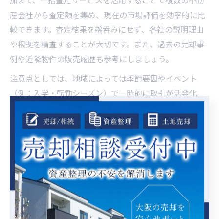
加えて、一括査定サービスを活用することで複数の不動
産会社から査定額を集め、現在の市場評価を効率的に比
較できます。査定結果を鵜呑みにせず、各社の説明理由
や根拠を精査することが大切です。また、過去の売却事
例や近隣物件の販売履歴も参考にしましょう。
注意点としては、地域によっては季節要因やイベント
（例：入学・転勤シーズン）で一時的に取引が活発化
し、相場が変動する場合があります。売却タイミングを
見極めるためには、短期的な相場変動だけでなく、中長
期的なトレンドにも目を向けることが重要です。
大阪府の家売却で損をしないための相場情報活用術
家を売却する際に損をしないためには、相場情報の活用
がカギとなります。まずは周辺エリアの直近成約価格や
価格帯を調べ、適正価格を見極めることが大切です。実