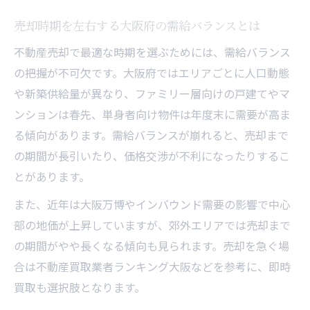
イント
売却時期を左右する大阪府の需給バランスとは
大阪府で不動産売却する際の時期の選び方
不動産売却で最適な時期を選ぶためには、需給バランス
相続物件の売却はいつが有利か季節と税制を徹
の把握が不可欠です。大阪府ではエリアごとに人口動態
底解説
や新築供給量が異なり、ファミリー層向けの戸建てやマ
相続不動産は売却時期で税金が大きく変わ
ンションは春先、単身者向け物件は年度末に需要が高ま
る理由
る傾向があります。需給バランスが崩れると、売却まで
不動産売却で押さえたい相続税制と売却タ
の期間が長引いたり、価格交渉が不利になったりするこ
イミング
とがあります。
相続物件の売却を有利に進める季節の特徴
また、近年は大阪万博やインバウンド需要の影響で中心
とは
部の地価が上昇していますが、郊外エリアでは売却まで
不動産売却の税制優遇を活用する相続物件
の期間がやや長くなる傾向も見られます。売却を急ぐ場
の時期
合は不動産買取業者ランキング大阪などを参考に、即時
買取も選択肢となります。
実家売却時に損をしない税金対策と売却時
期