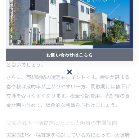
際の売却価格は査定額よりも若干低くなることが多いた
め、予想よりも高すぎる価格設定には注意が必要です。
また、売却活動を始める前に複数社へ一括査定を依頼
し、根拠のある価格提示を受けることで、相場から大き
く外れた売り出し価格を避けることができます。特に大
お問い合わせはこちら
阪市や人気エリアでは、競合物件の動向も把握しておく
と良いでしょう。
さらに、売却時期の選定もポイントです。需要が高まる
春や秋は成約率が上がりやすい一方、閑散期には値下げ
交渉を受けやすくなります。税金や諸費用、売却後の資
金計画も含めて、総合的な判断を心掛けましょう。
実家売却や一括査定に役立つ大阪府の市場傾向
実家売却や一括査定を検討している方にとって、大阪府