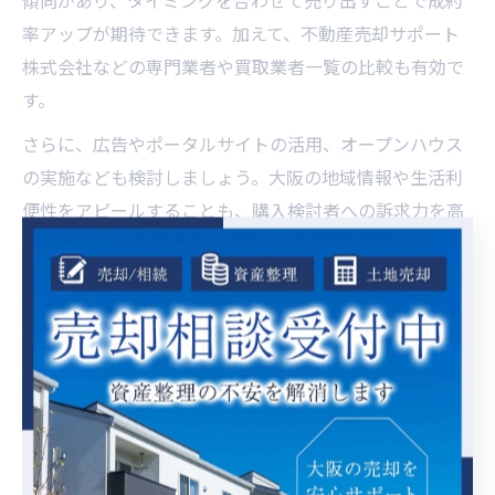
傾向があり、タイミングを合わせて売り出すことで成約
率アップが期待できます。加えて、不動産売却サポート
株式会社などの専門業者や買取業者一覧の比較も有効で
す。
さらに、広告やポータルサイトの活用、オープンハウス
の実施なども検討しましょう。大阪の地域情報や生活利
便性をアピールすることも、購入検討者への訴求力を高
めるポイントです。失敗例として、情報発信が不十分で
内見希望者が集まらないケースもあるため、積極的な情
報公開とプロモーションが欠かせません。
内見時に魅力アップする不動産売却のコツ
内見は購入希望者が物件を選ぶ最重要ポイントのひとつ
です。第一印象を良くするためのコツとして、室内の整
理整頓や清掃、臭い対策はもちろん、カーテンや照明を